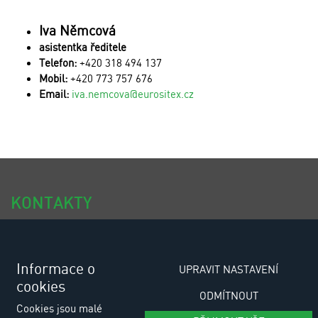
Iva Němcová
asistentka ředitele
Telefon:
+420 318 494 137
Mobil:
+420 773 757 676
Email:
iva.nemcova@eurositex.cz
KONTAKTY
tel.: +420 318 494 111
tel.: +420 318 494 100
Informace o
UPRAVIT NASTAVENÍ
cookies
e-email: eurositex@eurositex.cz
ODMÍTNOUT
Cookies jsou malé
Euro SITEX s.r.o.