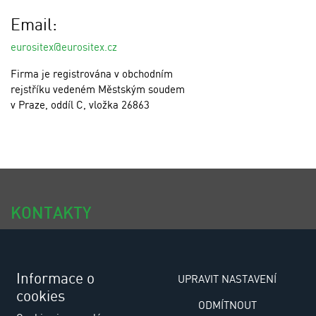
Email:
eurositex@eurositex.cz
Firma je registrována v obchodním
rejstříku vedeném Městským soudem
v Praze, oddíl C, vložka 26863
KONTAKTY
tel.: +420 318 494 111
tel.: +420 318 494 100
Informace o
UPRAVIT NASTAVENÍ
cookies
e-email: eurositex@eurositex.cz
ODMÍTNOUT