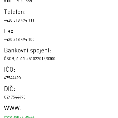
8:00 - 15:30 hod.
Telefon:
+420 318 494 111
Fax:
+420 318 494 100
Bankovní spojení:
ČSOB, č. účtu 51022015/0300
IČO:
47544490
DIČ:
CZ47544490
WWW:
www.eurositex.cz