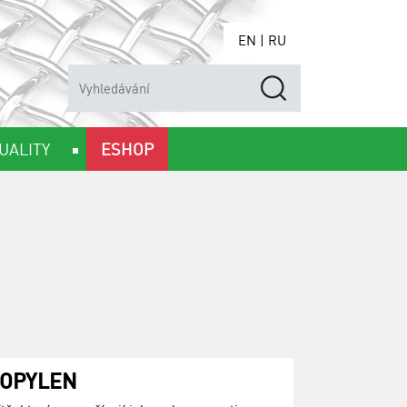
EN
|
RU
UALITY
ESHOP
OPYLEN