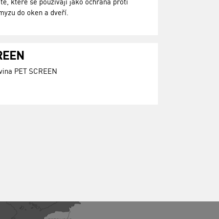
tě, které se používají jako ochrana proti
yzu do oken a dveří.
REEN
ťovina PET SCREEN