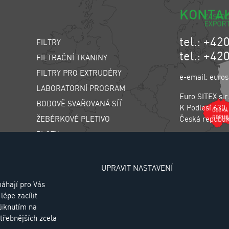
KONTA
tel.: +42
FILTRY
tel.: +42
FILTRAČNÍ TKANINY
FILTRY PRO EXTRUDÉRY
e-email: euros
LABORATORNÍ PROGRAM
Euro SITEX s.r
BODOVĚ SVAŘOVANÁ SÍŤ
K Podlesí 630,
ŽEBÉRKOVÉ PLETIVO
Česká republi
PLOTY
SÍŤ PROTI HMYZU
Zásady zpraco
CHOVATELSKÉ PLETIVO
UPRAVIT NASTAVENÍ
TŘÍDIČ LIWELL
áhají pro Vás
lépe zacílit
AIR SPRINGS
liknutím na
třebnějších zcela