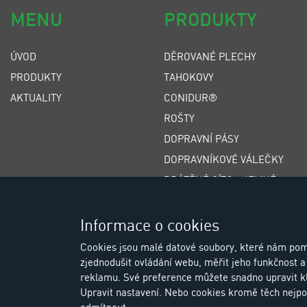
MENU
PRODUKTY
ÚVOD
DĚROVANÉ PLECHY
PRODUKTY
TAHOKOVY
AKTUALITY
CONIDUR®
ROŠTY
DOPRAVNÍ PÁSY
DOPRAVNÍKOVÉ VÁLEČKY
DRÁTĚNÉ SÍTO - JEMNÉ
DRÁTĚNÉ SÍTO - HRUBÉ
ŠTĚRBINOVÁ SÍTA
Informace o cookies
POLYURETANOVÁ SÍTA
Cookies jsou malé datové soubory, které nám pom
zjednodušit ovládání webu, měřit jeho funkčnost a 
GUMOVÁ SÍTA
reklamu. Své preference můžete snadno upravit k
Upravit nastavení. Nebo cookies kromě těch nejpo