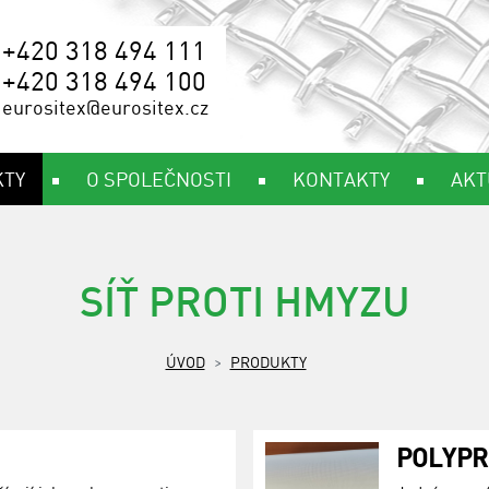
+420 318 494 111
+420 318 494 100
eurositex@eurositex.cz
KTY
O SPOLEČNOSTI
KONTAKTY
AKT
SÍŤ PROTI HMYZU
ÚVOD
PRODUKTY
POLYPR