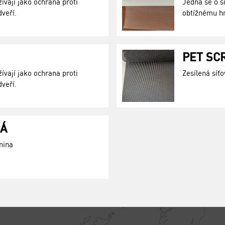
žívají jako ochrana proti
Jedná se o sí
veří.
obtížnému hm
PET SC
žívají jako ochrana proti
Zesílená sí
veří.
NÁ
nina