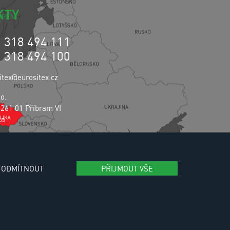
KTY
0 318 494 111
0 318 494 100
itex@eurositex.cz
.o.
 261 01 Příbram VI
ka
vání osobních údajů
ODMÍTNOUT
PŘIJMOUT VŠE