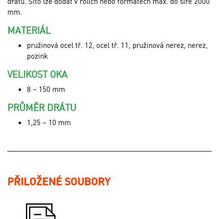
drátu. Síto lze dodat v rolích nebo formátech max. do šíře 2000
mm.
MATERIÁL
pružinová ocel tř. 12, ocel tř. 11, pružinová nerez, nerez,
pozink
VELIKOST OKA
8 – 150 mm
PRŮMĚR DRÁTU
1,25 – 10 mm
PŘILOŽENÉ SOUBORY