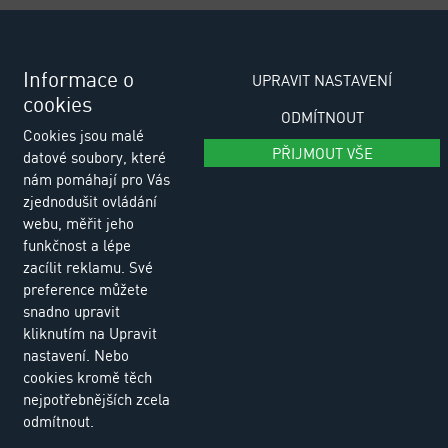
tel.: +420 318 494 111
tel.: +420 318 494 100
Informace o
UPRAVIT NASTAVENÍ
cookies
e-email: eurositex@eurositex.cz
ODMÍTNOUT
Cookies jsou malé
Euro SITEX s.r.o.
PŘIJMOUT VŠE
datové soubory, které
K Podlesí 630, 261 01 Příbram VI
nám pomáhají pro Vás
Česká republika
zjednodušit ovládání
webu, měřit jeho
funkčnost a lépe
Zásady zpracování osobních údajů
zacílit reklamu. Své
preference můžete
snadno upravit
kliknutím na Upravit
nastavení. Nebo
cookies kromě těch
nejpotřebnějších zcela
odmítnout.
© Copyright 2026 Euro SITEX |
Cookies