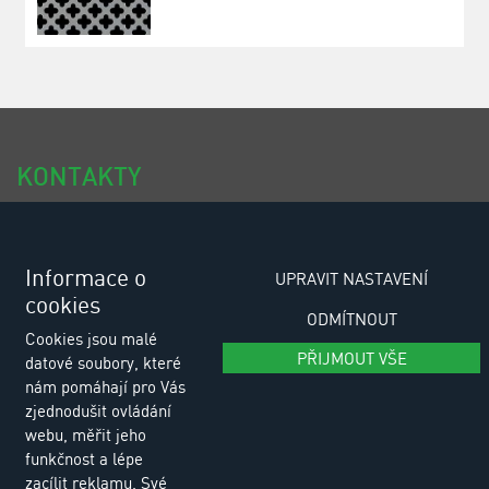
KONTAKTY
tel.: +420 318 494 111
tel.: +420 318 494 100
Informace o
UPRAVIT NASTAVENÍ
cookies
e-email: eurositex@eurositex.cz
ODMÍTNOUT
Cookies jsou malé
Euro SITEX s.r.o.
PŘIJMOUT VŠE
datové soubory, které
K Podlesí 630, 261 01 Příbram VI
nám pomáhají pro Vás
Česká republika
zjednodušit ovládání
webu, měřit jeho
funkčnost a lépe
Zásady zpracování osobních údajů
zacílit reklamu. Své