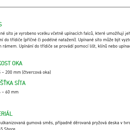
S
né síto je vyrobeno vcelku včetně upínacích falců, které umožňují je
í do třídiče (příčné či podélné natažení). Upínané síto může být vyz
 rámem. Upínání do třídiče se provádí pomocí lišt, klínů nebo upína
KOST OKA
5 – 200 mm (čtvercová oka)
ŠŤKA SÍTA
6 – 60 mm
RIÁL
vulkanizovaná gumová směs, případně děrovaná pryžová deska v tvr
65 Shore