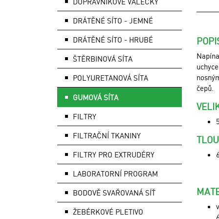
DOPRAVNÍKOVÉ VÁLEČKY
DRÁTĚNÉ SÍTO - JEMNÉ
DRÁTĚNÉ SÍTO - HRUBÉ
POPI
Napína
ŠTĚRBINOVÁ SÍTA
uchycen
nosným
POLYURETANOVÁ SÍTA
čepů.
GUMOVÁ SÍTA
VELI
FILTRY
FILTRAČNÍ TKANINY
TLOU
FILTRY PRO EXTRUDÉRY
LABORATORNÍ PROGRAM
MATE
BODOVĚ SVAŘOVANÁ SÍŤ
ŽEBÉRKOVÉ PLETIVO