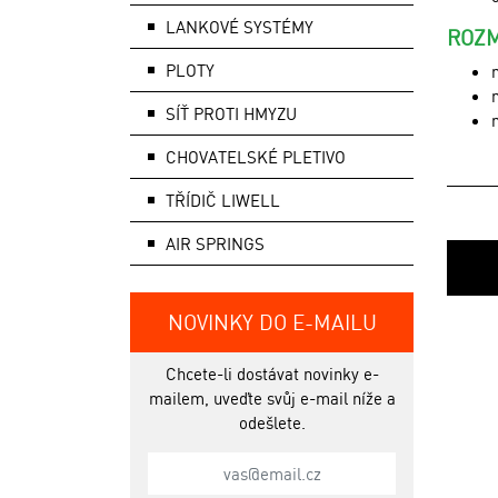
LANKOVÉ SYSTÉMY
ROZ
PLOTY
SÍŤ PROTI HMYZU
CHOVATELSKÉ PLETIVO
TŘÍDIČ LIWELL
AIR SPRINGS
NOVINKY DO E-MAILU
Chcete-li dostávat novinky e-
mailem, uveďte svůj e-mail níže a
odešlete.