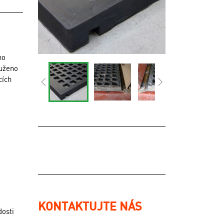
ho
tuženo
cích
KONTAKTUJTE NÁS
dosti