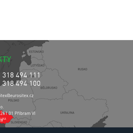
KTY
0 318 494 111
0 318 494 100
itex@eurositex.cz
.o.
 261 01 Příbram VI
ka