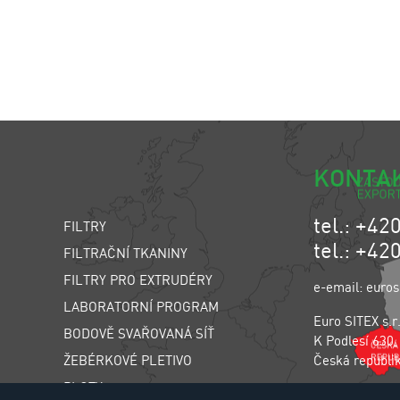
KONTA
tel.: +42
FILTRY
tel.: +42
FILTRAČNÍ TKANINY
FILTRY PRO EXTRUDÉRY
e-email: euros
LABORATORNÍ PROGRAM
Euro SITEX s.r
BODOVĚ SVAŘOVANÁ SÍŤ
K Podlesí 630,
ŽEBÉRKOVÉ PLETIVO
Česká republi
PLOTY