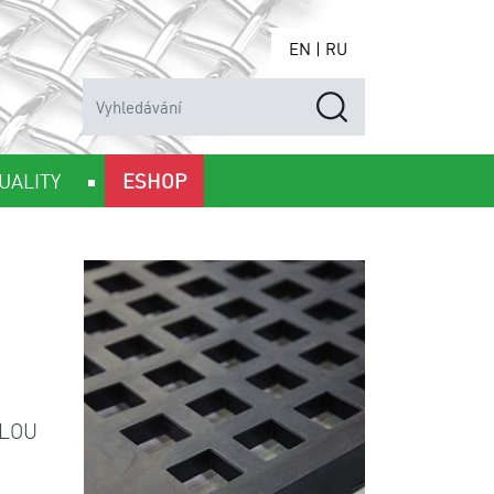
EN
|
RU
UALITY
ESHOP
ÁLOU