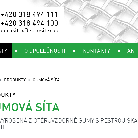
+420 318 494 111
+420 318 494 100
eurositex@eurositex.cz
KTY
O SPOLEČNOSTI
KONTAKTY
AKT
PRODUKTY
GUMOVÁ SÍTA
DUKTY
MOVÁ SÍTA
 VYROBENÁ Z OTĚRUVZDORNÉ GUMY S PESTROU ŠK
ITÍ