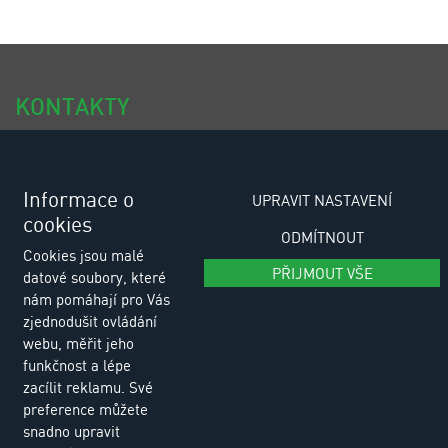
KONTAKTY
tel.: +420 318 494 111
tel.: +420 318 494 100
Informace o
UPRAVIT NASTAVENÍ
cookies
e-email: eurositex@eurositex.cz
ODMÍTNOUT
Cookies jsou malé
Euro SITEX s.r.o.
PŘIJMOUT VŠE
datové soubory, které
K Podlesí 630, 261 01 Příbram VI
nám pomáhají pro Vás
Česká republika
zjednodušit ovládání
webu, měřit jeho
funkčnost a lépe
Zásady zpracování osobních údajů
zacílit reklamu. Své
preference můžete
snadno upravit