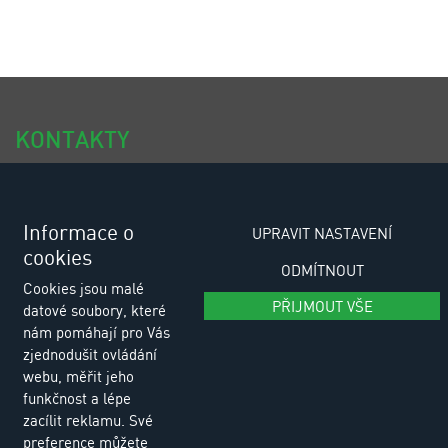
KONTAKTY
tel.: +420 318 494 111
tel.: +420 318 494 100
Informace o
UPRAVIT NASTAVENÍ
cookies
e-email: eurositex@eurositex.cz
ODMÍTNOUT
Cookies jsou malé
Euro SITEX s.r.o.
PŘIJMOUT VŠE
datové soubory, které
K Podlesí 630, 261 01 Příbram VI
nám pomáhají pro Vás
Česká republika
zjednodušit ovládání
webu, měřit jeho
funkčnost a lépe
Zásady zpracování osobních údajů
zacílit reklamu. Své
preference můžete