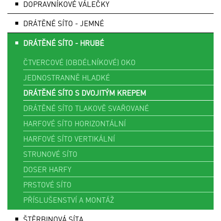
DOPRAVNÍKOVÉ VÁLEČKY
DRÁTĚNÉ SÍTO - JEMNÉ
DRÁTĚNÉ SÍTO - HRUBÉ
ČTVERCOVÉ (OBDÉLNÍKOVÉ) OKO
JEDNOSTRANNĚ HLADKÉ
DRÁTĚNÉ SÍTO S DVOJITÝM KREPEM
DRÁTĚNÉ SÍTO TLAKOVĚ SVAŘOVANÉ
HARFOVÉ SÍTO HORIZONTÁLNÍ
HARFOVÉ SÍTO VERTIKÁLNÍ
STRUNOVÉ SÍTO
DOSER HARFY
PRSTOVÉ SÍTO
PŘÍSLUŠENSTVÍ A MONTÁŽ
ŠTĚRBINOVÁ SÍTA