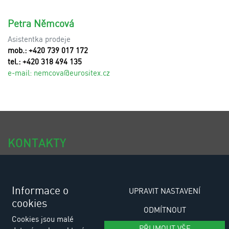
Petra Němcová
Asistentka prodeje
mob.: +420 739 017 172
tel.: +420 318 494 135
e-mail:
n
emcova@eurositex.cz
KONTAKTY
tel.: +420 318 494 111
tel.: +420 318 494 100
Informace o
UPRAVIT NASTAVENÍ
cookies
e-email: eurositex@eurositex.cz
ODMÍTNOUT
Cookies jsou malé
Euro SITEX s.r.o.
PŘIJMOUT VŠE