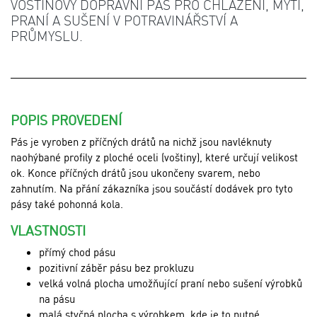
VOŠTINOVÝ DOPRAVNÍ PÁS PRO CHLAZENÍ, MYTÍ,
PRANÍ A SUŠENÍ V POTRAVINÁŘSTVÍ A
PRŮMYSLU.
POPIS PROVEDENÍ
Pás je vyroben z příčných drátů na nichž jsou navléknuty
naohýbané profily z ploché oceli (voštiny), které určují velikost
ok. Konce příčných drátů jsou ukončeny svarem, nebo
zahnutím. Na přání zákazníka jsou součástí dodávek pro tyto
pásy také pohonná kola.
VLASTNOSTI
přímý chod pásu
pozitivní záběr pásu bez prokluzu
velká volná plocha umožňující praní nebo sušení výrobků
na pásu
malá styčná plocha s výrobkem, kde je to nutné