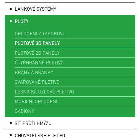
LANKOVÉ SYSTÉMY
PLOTY
OPLOCENÍ Z TAHOKOVU
PLOTOVÉ 3D PANELY
PLOTOVÉ 2D PANELY
ČTYŘHRANNÉ PLETIVO
BRÁNY A BRANKY
SVAŘOVANÉ PLETIVO
LESNICKÉ UZLOVÉ PLETIVO
MOBILNÍ OPLOCENÍ
GABIONY
SÍŤ PROTI HMYZU
CHOVATELSKÉ PLETIVO