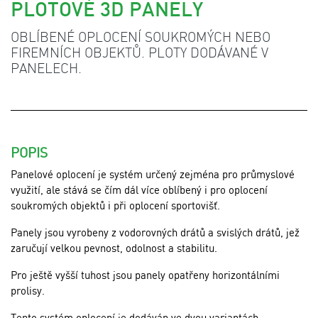
PLOTOVÉ 3D PANELY
OBLÍBENÉ OPLOCENÍ SOUKROMÝCH NEBO
FIREMNÍCH OBJEKTŮ. PLOTY DODÁVANÉ V
PANELECH.
POPIS
Panelové oplocení je systém určený zejména pro průmyslové
využití, ale stává se čím dál více oblíbený i pro oplocení
soukromých objektů i při oplocení sportovišť.
Panely jsou vyrobeny z vodorovných drátů a svislých drátů, jež
zaručují velkou pevnost, odolnost a stabilitu.
Pro ještě vyšší tuhost jsou panely opatřeny horizontálními
prolisy.
Tento systém oplocení je dodáván ve dvou variantách