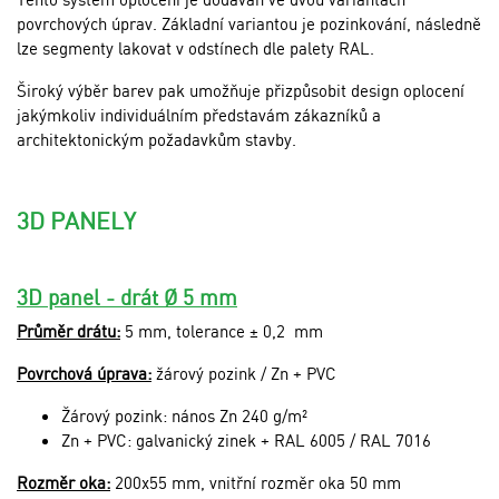
povrchových úprav. Základní variantou je pozinkování, následně
lze segmenty lakovat v odstínech dle palety RAL.
Široký výběr barev pak umožňuje přizpůsobit design oplocení
jakýmkoliv individuálním představám zákazníků a
architektonickým požadavkům stavby.
3D PANELY
3D panel - drát Ø 5 mm
Průměr drátu:
5 mm, tolerance ± 0,2 mm
Povrchová úprava:
žárový pozink / Zn + PVC
Žárový pozink: nános Zn 240 g/m²
Zn + PVC: galvanický zinek + RAL 6005 / RAL 7016
Rozměr oka:
200x55 mm, vnitřní rozměr oka 50 mm