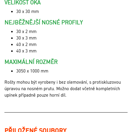
VELIKOST OKA
30 x 30 mm
NEJBĚŽNĚJŠÍ NOSNÉ PROFILY
30 x 2 mm
30 x 3 mm
40 x 2 mm
40 x 3 mm
MAXIMÁLNÍ ROZMĚR
3050 x 1000 mm
Rošty mohou být vyrobeny i bez olemování, s protiskluzovou
úpravou na nosném prutu. Možno dodat včetně kompletních
upínek případně pouze horní díl.
PŘILOŽENÉ SOUBORY