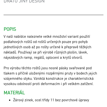
DRÁTU JINÝ DESIGN
POPIS
V naší nabídce naleznete velké množství variant použití
podlahových roštů od roštů určených pouze pro pohyb
jednotlivých osob až po rošty určené k přepravě těžkých
nákladů. Používají se při výrobě různých plošin, lávek,
nájezdových ramp, regálů, oplocení a krytů otvorů.
Pro výrobu těchto roštů jsou nosné pásky svařované pod
tlakem s příčně uloženými rozpěrnými pruty v bodech jejich
vzájemného styku. Vzniklá konstrukce je charakteristická
vysokou odolností proti deformacím i při velkém zatížení.
MATERIÁL
Žárový zinek, ocel třídy 11 bez povrchové úpravy