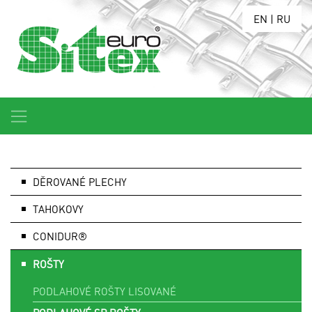
EN
|
RU
DĚROVANÉ PLECHY
TAHOKOVY
CONIDUR®
ROŠTY
PODLAHOVÉ ROŠTY LISOVANÉ