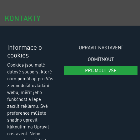
KONTAKTY
tel.: +420 318 494 111
tel.: +420 318 494 100
Informace o
UPRAVIT NASTAVENÍ
cookies
e-email: eurositex@eurositex.cz
ODMÍTNOUT
Cookies jsou malé
Euro SITEX s.r.o.
PŘIJMOUT VŠE
datové soubory, které
K Podlesí 630, 261 01 Příbram VI
nám pomáhají pro Vás
Česká republika
zjednodušit ovládání
webu, měřit jeho
funkčnost a lépe
Zásady zpracování osobních údajů
zacílit reklamu. Své
preference můžete
snadno upravit
kliknutím na Upravit
nastavení. Nebo