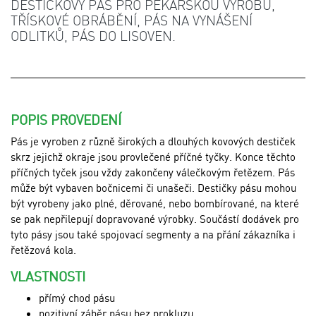
DESTIČKOVÝ PÁS PRO PEKAŘSKOU VÝROBU,
TŘÍSKOVÉ OBRÁBĚNÍ, PÁS NA VYNÁŠENÍ
ODLITKŮ, PÁS DO LISOVEN.
POPIS PROVEDENÍ
Pás je vyroben z různě širokých a dlouhých kovových destiček
skrz jejichž okraje jsou provlečené příčné tyčky. Konce těchto
příčných tyček jsou vždy zakončeny válečkovým řetězem. Pás
může být vybaven bočnicemi či unašeči. Destičky pásu mohou
být vyrobeny jako plné, děrované, nebo bombírované, na které
se pak nepřilepují dopravované výrobky. Součástí dodávek pro
tyto pásy jsou také spojovací segmenty a na přání zákazníka i
řetězová kola.
VLASTNOSTI
přímý chod pásu
pozitivní záběr pásu bez prokluzu