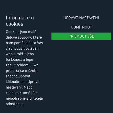
tel.: +420 318 494 111
tel.: +420 318 494 100
Informace o
UPRAVIT NASTAVENÍ
cookies
e-email: eurositex@eurositex.cz
ODMÍTNOUT
Cookies jsou malé
Euro SITEX s.r.o.
PŘIJMOUT VŠE
datové soubory, které
K Podlesí 630, 261 01 Příbram VI
nám pomáhají pro Vás
Česká republika
zjednodušit ovládání
webu, měřit jeho
funkčnost a lépe
Zásady zpracování osobních údajů
zacílit reklamu. Své
preference můžete
snadno upravit
kliknutím na Upravit
nastavení. Nebo
cookies kromě těch
nejpotřebnějších zcela
odmítnout.
© Copyright 2026 Euro SITEX |
Cookies
Design and Programing:
Reklalink s.r.o.