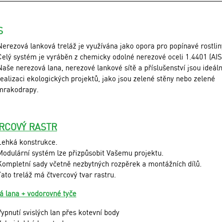
S
Nerezová lanková treláž je využívána jako opora pro popínavé rostlin
Celý systém je vyráběn z chemicky odolné nerezové oceli 1.4401 (AIS
Naše nerezová lana, nerezové lankové sítě a příslušenství jsou ideáln
realizaci ekologických projektů, jako jsou zelené stěny nebo zelené
mrakodrapy.
RCOVÝ RASTR
Lehká konstrukce.
Modulární systém lze přizpůsobit Vašemu projektu.
Kompletní sady včetně nezbytných rozpěrek a montážních dílů.
Tato treláž má čtvercový tvar rastru.
lá lana + vodorovné tyče
Vypnutí svislých lan přes kotevní body