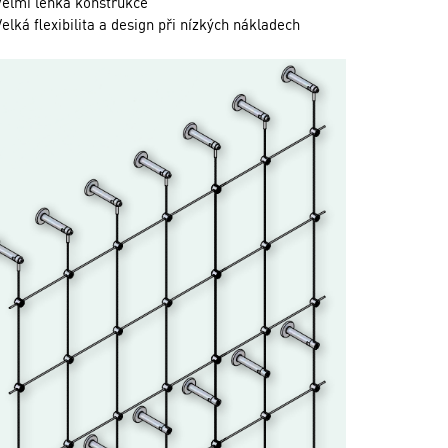
Velmi lehká konstrukce
Velká flexibilita a design při nízkých nákladech