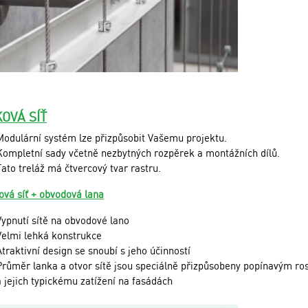
OVÁ SÍŤ
Modulární systém lze přizpůsobit Vašemu projektu.
Kompletní sady včetně nezbytných rozpěrek a montážních dílů.
Tato treláž má čtvercový tvar rastru.
ová síť + obvodová lana
Vypnutí sítě na obvodové lano
Velmi lehká konstrukce
Atraktivní design se snoubí s jeho účinností
Průměr lanka a otvor sítě jsou speciálně přizpůsobeny popínavým ro
a jejich typickému zatížení na fasádách