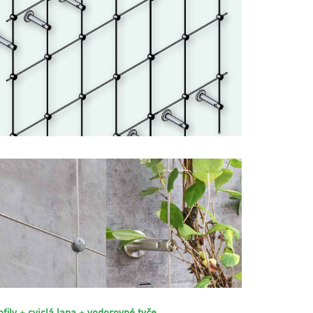
ofily + svislá lana + vodorovné tyče