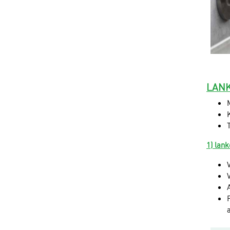
LANK
1) lank