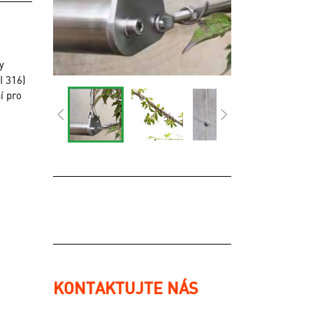
y
I 316)
í pro
KONTAKTUJTE NÁS