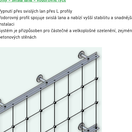
Vypnutí přes svislých lan přes L profily
Vodorovný profil spojuje svislá lana a nabízí vyšší stabilitu a snadnějš
instalaci
Systém je přizpůsoben pro částečné a velkoplošné ozelenění, zejmé
betonových stěnách