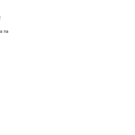
í
na na