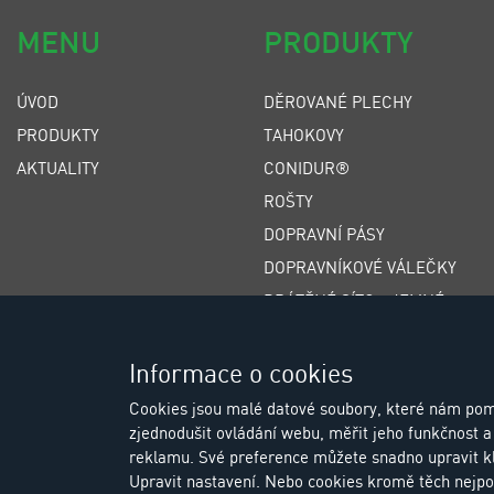
MENU
PRODUKTY
ÚVOD
DĚROVANÉ PLECHY
PRODUKTY
TAHOKOVY
AKTUALITY
CONIDUR®
ROŠTY
DOPRAVNÍ PÁSY
DOPRAVNÍKOVÉ VÁLEČKY
DRÁTĚNÉ SÍTO - JEMNÉ
DRÁTĚNÉ SÍTO - HRUBÉ
ŠTĚRBINOVÁ SÍTA
Informace o cookies
POLYURETANOVÁ SÍTA
Cookies jsou malé datové soubory, které nám pom
zjednodušit ovládání webu, měřit jeho funkčnost a 
GUMOVÁ SÍTA
reklamu. Své preference můžete snadno upravit k
Upravit nastavení. Nebo cookies kromě těch nejpo