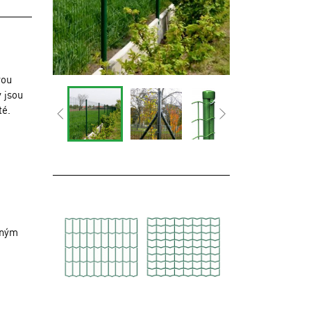
vou
y jsou
té.
aným