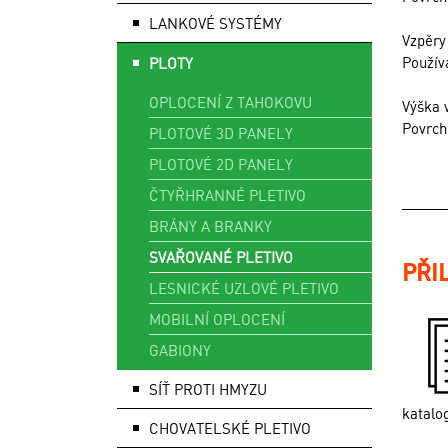
LANKOVÉ SYSTÉMY
Vzpěry
Používa
PLOTY
OPLOCENÍ Z TAHOKOVU
Výška 
Povrch
PLOTOVÉ 3D PANELY
PLOTOVÉ 2D PANELY
ČTYŘHRANNÉ PLETIVO
BRÁNY A BRANKY
SVAŘOVANÉ PLETIVO
PŘI
LESNICKÉ UZLOVÉ PLETIVO
MOBILNÍ OPLOCENÍ
GABIONY
SÍŤ PROTI HMYZU
katalo
CHOVATELSKÉ PLETIVO