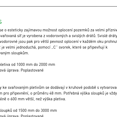
S
se o esteticky zajímavou možnost oplocení pozemků za velmi přízni
vařovaná síť je vyrobena z vodorovných a svislých drátů. Svislé drát
 vodorovné jsou pak pro větší pevnost oplocení v každém oku prohnu
 je velmi jednoduchá, pomocí „C“ svorek, které se připevňují k
ovaným sloupkům.
pletiva od 1000 mm do 2000 mm
ová úprava: Poplastované
y ke svařovaným pletivům se dodávají v kruhové podobě s vytvarov
em pro připevnění, o průměru 48 mm. Potřebná výška sloupků je vždy
lně o 600 mm větší, než výška pletiva.
sloupků od 1500 mm do 3000 mm
ová úprava: Poplastované