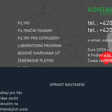
KONTA
tel.: +42
FILTRY
tel.: +42
FILTRAČNÍ TKANINY
FILTRY PRO EXTRUDÉRY
e-email: euros
LABORATORNÍ PROGRAM
Euro SITEX s.r
BODOVĚ SVAŘOVANÁ SÍŤ
K Podlesí 630,
ŽEBÉRKOVÉ PLETIVO
Česká republi
PLOTY
SÍŤ PROTI HMYZU
Zásady zpraco
CHOVATELSKÉ PLETIVO
UPRAVIT NASTAVENÍ
TŘÍDIČ LIWELL
áhají pro Vás
lépe zacílit
AIR SPRINGS
liknutím na
třebnějších zcela