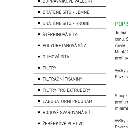
DOPRAVNÍKOVÉ VÁLEČKY
DRÁTĚNÉ SÍTO - JEMNÉ
DRÁTĚNÉ SÍTO - HRUBÉ
POPI
Jedná 
ŠTĚRBINOVÁ SÍTA
cenu. S
rovné,
POLYURETANOVÁ SÍTA
Montáž
GUMOVÁ SÍTA
profil
FILTRY
Výšky 
Povrch
FILTRAČNÍ TKANINY
FILTRY PRO EXTRUDÉRY
Sloupk
LABORATORNÍ PROGRAM
profil
minimá
BODOVĚ SVAŘOVANÁ SÍŤ
Výšky 
ŽEBÉRKOVÉ PLETIVO
Povrch