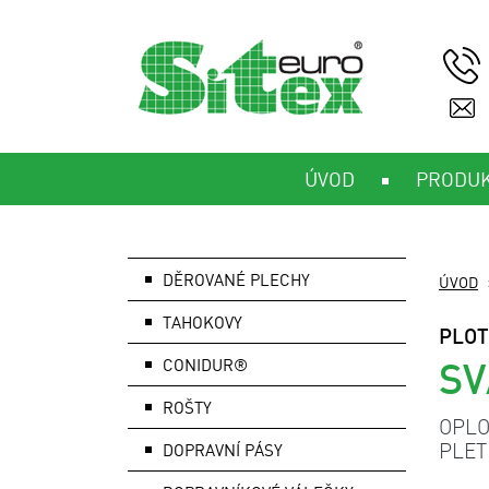
ÚVOD
PRODU
DĚROVANÉ PLECHY
ÚVOD
TAHOKOVY
PLOT
SV
CONIDUR®
ROŠTY
OPLO
PLET
DOPRAVNÍ PÁSY