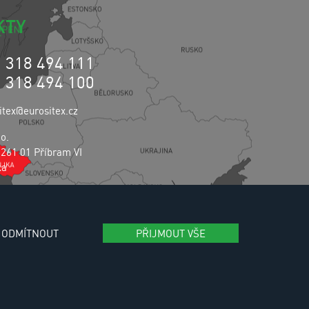
KTY
0 318 494 111
0 318 494 100
itex@eurositex.cz
.o.
 261 01 Příbram VI
ka
vání osobních údajů
ODMÍTNOUT
PŘIJMOUT VŠE