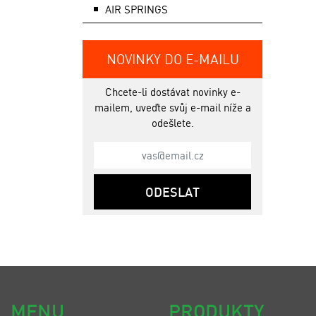
AIR SPRINGS
NOVINKY DO E-MAILU
Chcete-li dostávat novinky e-
mailem, uveďte svůj e-mail níže a
odešlete.
ODESLAT
MENU
PRODUKTY