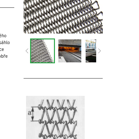
vého
sáhlo
ce
obře