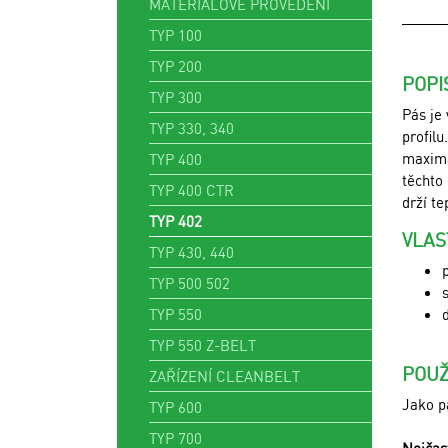
MATERIÁLOVÉ PROVEDENÍ
TYP 100
TYP 200
POPI
TYP 300
Pás je
TYP 330, 340
profilu
maximá
TYP 400
těchto
TYP 400 CTR
drží te
TYP 402
VLAS
TYP 430, 440
TYP 500 502
TYP 550
TYP 550 Z-BELT
POUŽ
ZAŘÍZENÍ CLEANBELT
Jako pá
TYP 600
TYP 700