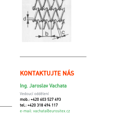
KONTAKTUJTE NÁS
Ing. Jaroslav Vachata
Vedoucí oddělení
mob.: +420 603 527 493
tel.: +420 318 494 117
e-mail:
v
achata@eurositex.cz