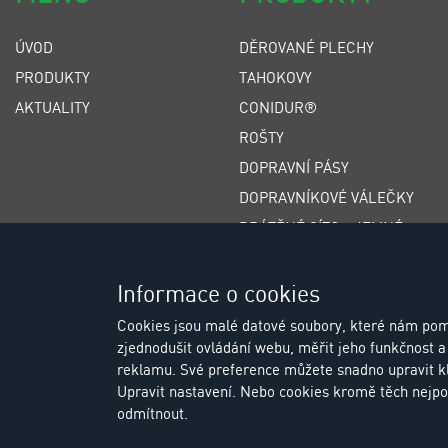
ÚVOD
DĚROVANÉ PLECHY
PRODUKTY
TAHOKOVY
AKTUALITY
CONIDUR®
ROŠTY
DOPRAVNÍ PÁSY
DOPRAVNÍKOVÉ VÁLEČKY
DRÁTĚNÉ SÍTO - JEMNÉ
DRÁTĚNÉ SÍTO - HRUBÉ
ŠTĚRBINOVÁ SÍTA
Informace o cookies
POLYURETANOVÁ SÍTA
Cookies jsou malé datové soubory, které nám pom
zjednodušit ovládání webu, měřit jeho funkčnost a 
GUMOVÁ SÍTA
reklamu. Své preference můžete snadno upravit k
Upravit nastavení. Nebo cookies kromě těch nejpo
odmítnout.
© Copyright 2026 Eu