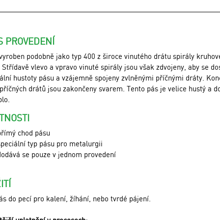
S PROVEDENÍ
 vyroben podobně jako typ 400 z široce vinutého drátu spirály kruho
. Střídavě vlevo a vpravo vinuté spirály jsou však zdvojeny, aby se do
lní hustoty pásu a vzájemně spojeny zvlněnými příčnými dráty. Kon
 příčných drátů jsou zakončeny svarem. Tento pás je velice hustý a d
plo.
TNOSTI
přímý chod pásu
speciální typ pásu pro metalurgii
dodává se pouze v jednom provedení
ITÍ
s do pecí pro kalení, žíhání, nebo tvrdé pájení.