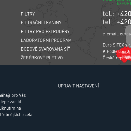
tel.: +42
FILTRY
tel.: +42
FILTRAČNÍ TKANINY
FILTRY PRO EXTRUDÉRY
e-email: euros
LABORATORNÍ PROGRAM
Euro SITEX s.r
BODOVĚ SVAŘOVANÁ SÍŤ
K Podlesí 630,
ŽEBÉRKOVÉ PLETIVO
Česká republi
PLOTY
SÍŤ PROTI HMYZU
Zásady zpraco
CHOVATELSKÉ PLETIVO
UPRAVIT NASTAVENÍ
TŘÍDIČ LIWELL
áhají pro Vás
lépe zacílit
AIR SPRINGS
liknutím na
třebnějších zcela
ro SITEX |
Cookies
Design and Progr