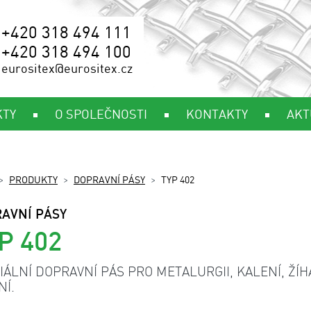
+420 318 494 111
+420 318 494 100
eurositex@eurositex.cz
KTY
O SPOLEČNOSTI
KONTAKTY
AKT
PRODUKTY
DOPRAVNÍ PÁSY
TYP 402
AVNÍ PÁSY
P 402
IÁLNÍ DOPRAVNÍ PÁS PRO METALURGII, KALENÍ, ŽÍH
NÍ.