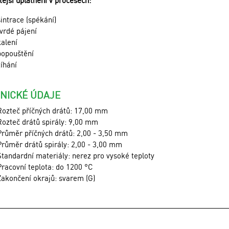
tější uplatnění v procesech:
sintrace (spékání)
tvrdé pájení
kalení
popouštění
žíhání
NICKÉ ÚDAJE
Rozteč příčných drátů: 17,00 mm
Rozteč drátů spirály: 9,00 mm
Průměr příčných drátů: 2,00 - 3,50 mm
Průměr drátů spirály: 2,00 - 3,00 mm
Standardní materiály: nerez pro vysoké teploty
Pracovní teplota: do 1200 °C
Zakončení okrajů: svarem (G)