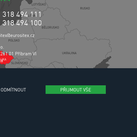
0 318 494 111
0 318 494 100
itex@eurositex.cz
.o.
 261 01 Příbram VI
ka
vání osobních údajů
ODMÍTNOUT
PŘIJMOUT VŠE
aming:
Reklalink s.r.o.