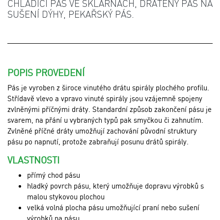
CHLADÍCÍ PÁS VE SKLÁRNÁCH, DRÁTĚNÝ PÁS NA
SUŠENÍ DÝHY, PEKAŘSKÝ PÁS.
POPIS PROVEDENÍ
Pás je vyroben z široce vinutého drátu spirály plochého profilu.
Střídavě vlevo a vpravo vinuté spirály jsou vzájemně spojeny
zvlněnými příčnými dráty. Standardní způsob zakončení pásu je
svarem, na přání u vybraných typů pak smyčkou či zahnutím.
Zvlněné příčné dráty umožňují zachování původní struktury
pásu po napnutí, protože zabraňují posunu drátů spirály.
VLASTNOSTI
přímý chod pásu
hladký povrch pásu, který umožňuje dopravu výrobků s
malou stykovou plochou
velká volná plocha pásu umožňující praní nebo sušení
výrobků na pásu