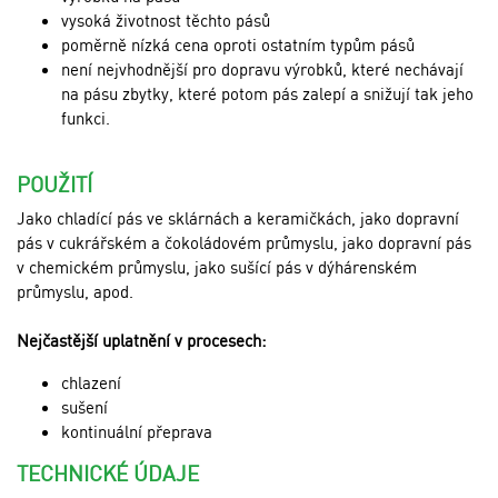
vysoká životnost těchto pásů
poměrně nízká cena oproti ostatním typům pásů
není nejvhodnější pro dopravu výrobků, které nechávají
na pásu zbytky, které potom pás zalepí a snižují tak jeho
funkci.
POUŽITÍ
Jako chladící pás ve sklárnách a keramičkách, jako dopravní
pás v cukrářském a čokoládovém průmyslu, jako dopravní pás
v chemickém průmyslu, jako sušící pás v dýhárenském
průmyslu, apod.
Nejčastější uplatnění v procesech:
chlazení
sušení
kontinuální přeprava
TECHNICKÉ ÚDAJE