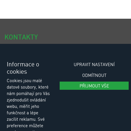
KONTAKTY
tel.: +420 318 494 111
tel.: +420 318 494 100
Informace o
UPRAVIT NASTAVENÍ
cookies
e-email: eurositex@eurositex.cz
ODMÍTNOUT
Cookies jsou malé
Euro SITEX s.r.o.
PŘIJMOUT VŠE
datové soubory, které
K Podlesí 630, 261 01 Příbram VI
nám pomáhají pro Vás
Česká republika
zjednodušit ovládání
webu, měřit jeho
funkčnost a lépe
Zásady zpracování osobních údajů
zacílit reklamu. Své
preference můžete