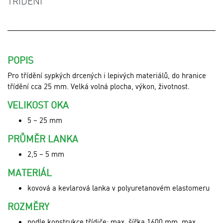
TŘÍDĚNÍ
POPIS
Pro třídění sypkých drcených i lepivých materiálů, do hranice
třídění cca 25 mm. Velká volná plocha, výkon, životnost.
VELIKOST OKA
5 – 25 mm
PRŮMĚR LANKA
2,5 – 5 mm
MATERIÁL
kovová a kevlarová lanka v polyuretanovém elastomeru
ROZMĚRY
podle konstrukce třídiče; max. šířka 1600 mm, max.