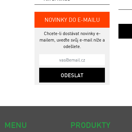
NOVINKY DO E-MAILU
Chcete-li dostávat novinky e-
mailem, uveďte svůj e-mail níže a
odešlete.
ODESLAT
MENU
PRODUKTY