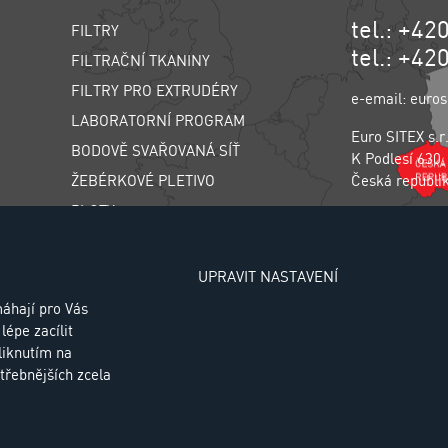
tel.: +42
FILTRY
tel.: +42
FILTRAČNÍ TKANINY
FILTRY PRO EXTRUDÉRY
e-email: euros
LABORATORNÍ PROGRAM
Euro SITEX s.r
BODOVĚ SVAŘOVANÁ SÍŤ
K Podlesí 630,
ŽEBÉRKOVÉ PLETIVO
Česká republi
PLOTY
SÍŤ PROTI HMYZU
Zásady zpraco
CHOVATELSKÉ PLETIVO
UPRAVIT NASTAVENÍ
TŘÍDIČ LIWELL
áhají pro Vás
lépe zacílit
AIR SPRINGS
liknutím na
třebnějších zcela
ro SITEX |
Cookies
Design and Progr