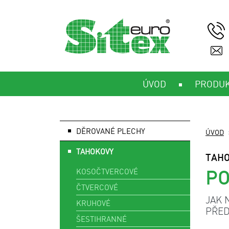
ÚVOD
PRODU
DĚROVANÉ PLECHY
ÚVOD
TAHOKOVY
TAH
P
KOSOČTVERCOVÉ
ČTVERCOVÉ
JAK 
KRUHOVÉ
PŘED
ŠESTIHRANNÉ