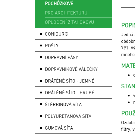
POCHŮZKOVÉ
PRO ARCHITEKTURU
OPLOCENÍ Z TAHOKOVU
POPI
CONIDUR®
Jedná 
obdobn
ROŠTY
791. V
mnohos
DOPRAVNÍ PÁSY
MATE
DOPRAVNÍKOVÉ VÁLEČKY
DRÁTĚNÉ SÍTO - JEMNÉ
STAN
DRÁTĚNÉ SÍTO - HRUBÉ
ŠTĚRBINOVÁ SÍTA
POUŽ
POLYURETANOVÁ SÍTA
Ozdobn
GUMOVÁ SÍTA
filtry,