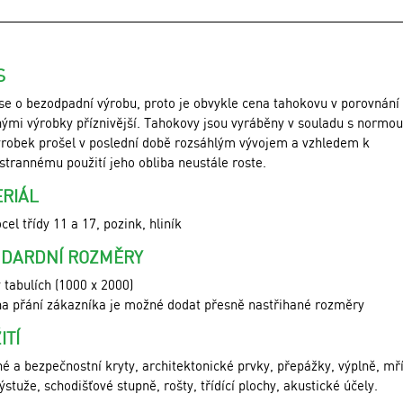
S
se o bezodpadní výrobu, proto je obvykle cena tahokovu v porovnání
ými výrobky příznivější. Tahokovy jsou vyráběny v souladu s normo
ýrobek prošel v poslední době rozsáhlým vývojem a vzhledem k
trannému použití jeho obliba neustále roste.
RIÁL
ocel třídy 11 a 17, pozink, hliník
DARDNÍ ROZMĚRY
v tabulích (1000 x 2000)
na přání zákazníka je možné dodat přesně nastřihané rozměry
ITÍ
é a bezpečnostní kryty, architektonické prvky, přepážky, výplně, mří
 výstuže, schodišťové stupně, rošty, třídící plochy, akustické účely.