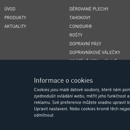
ÚVOD
DĚROVANÉ PLECHY
PRODUKTY
TAHOKOVY
AKTUALITY
CONIDUR®
ROŠTY
DOPRAVNÍ PÁSY
DOPRAVNÍKOVÉ VÁLEČKY
DRÁTĚNÉ SÍTO - JEMNÉ
DRÁTĚNÉ SÍTO - HRUBÉ
ŠTĚRBINOVÁ SÍTA
Informace o cookies
POLYURETANOVÁ SÍTA
Cookies jsou malé datové soubory, které nám pom
zjednodušit ovládání webu, měřit jeho funkčnost a 
GUMOVÁ SÍTA
reklamu. Své preference můžete snadno upravit k
Upravit nastavení. Nebo cookies kromě těch nejpo
odmítnout.
© Copyright 2026 Eu