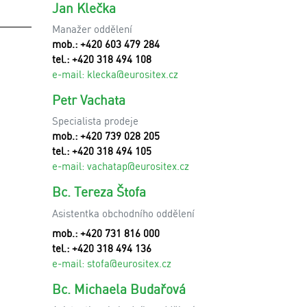
Jan Klečka
Manažer oddělení
mob.: +420 603 479 284
tel.: +420 318 494 108
e-mail:
klecka@eurositex.cz
Petr Vachata
Specialista prodeje
mob.: +420 739 028 205
tel.: +420 318 494 105
e-mail:
vachatap@eurositex.cz
Bc. Tereza Štofa
Asistentka obchodního oddělení
mob.: +420 731 816 000
tel.: +420 318 494 136
e-mail: stofa
@eurositex.cz
Bc. Michaela Budařová