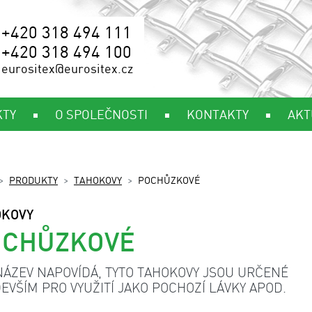
+420 318 494 111
+420 318 494 100
eurositex@eurositex.cz
KTY
O SPOLEČNOSTI
KONTAKTY
AKT
PRODUKTY
TAHOKOVY
POCHŮZKOVÉ
OKOVY
OCHŮZKOVÉ
NÁZEV NAPOVÍDÁ, TYTO TAHOKOVY JSOU URČENÉ
EVŠÍM PRO VYUŽITÍ JAKO POCHOZÍ LÁVKY APOD.