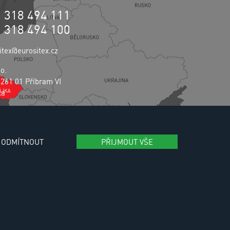
0 318 494 111
0 318 494 100
itex@eurositex.cz
.o.
 261 01 Příbram VI
ka
vání osobních údajů
ODMÍTNOUT
PŘIJMOUT VŠE
aming:
Reklalink s.r.o.