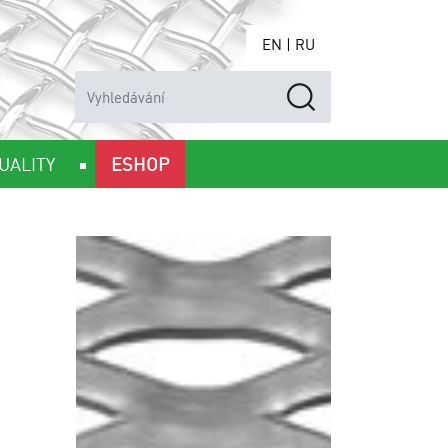
EN
|
RU
UALITY
ESHOP