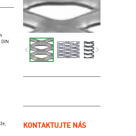
 s
u DIN
že,
KONTAKTUJTE NÁS