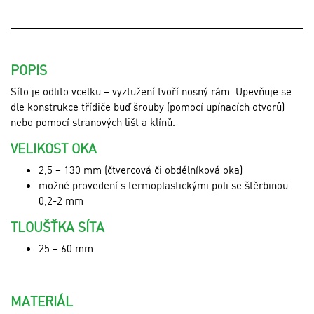
POPIS
Síto je odlito vcelku – vyztužení tvoří nosný rám. Upevňuje se
dle konstrukce třídiče buď šrouby (pomocí upínacích otvorů)
nebo pomocí stranových lišt a klínů.
VELIKOST OKA
2,5 – 130 mm (čtvercová či obdélníková oka)
možné provedení s termoplastickými poli se štěrbinou
0,2-2 mm
TLOUŠŤKA SÍTA
25 – 60 mm
MATERIÁL