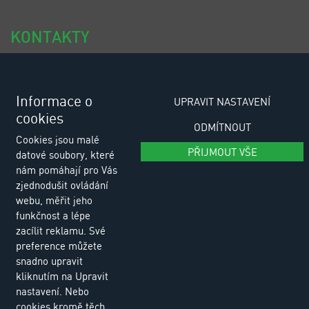
KONTAKTY
tel.: +420 318 494 111
tel.: +420 318 494 100
Informace o
UPRAVIT NASTAVENÍ
cookies
e-email: eurositex@eurositex.cz
ODMÍTNOUT
Cookies jsou malé
Euro SITEX s.r.o.
PŘIJMOUT VŠE
datové soubory, které
K Podlesí 630, 261 01 Příbram VI
nám pomáhají pro Vás
Česká republika
zjednodušit ovládání
webu, měřit jeho
funkčnost a lépe
Zásady zpracování osobních údajů
zacílit reklamu. Své
preference můžete
snadno upravit
kliknutím na Upravit
nastavení. Nebo
cookies kromě těch