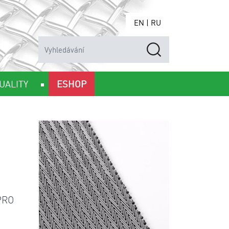
EN
|
RU
UALITY
ESHOP
PRO