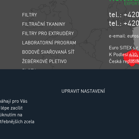
tel.: +42
FILTRY
tel.: +42
FILTRAČNÍ TKANINY
FILTRY PRO EXTRUDÉRY
e-email: euros
LABORATORNÍ PROGRAM
Euro SITEX s.r
BODOVĚ SVAŘOVANÁ SÍŤ
K Podlesí 630,
ŽEBÉRKOVÉ PLETIVO
Česká republi
PLOTY
SÍŤ PROTI HMYZU
Zásady zpraco
CHOVATELSKÉ PLETIVO
UPRAVIT NASTAVENÍ
TŘÍDIČ LIWELL
áhají pro Vás
lépe zacílit
AIR SPRINGS
liknutím na
třebnějších zcela
ro SITEX |
Cookies
Design and Progr