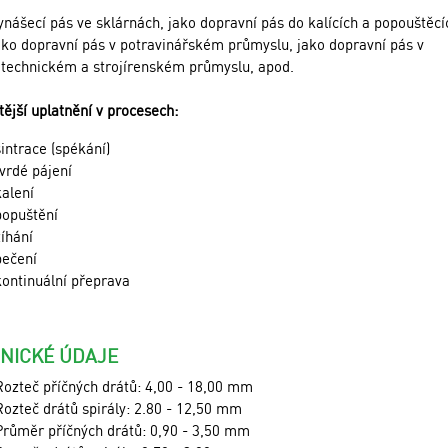
ynášecí pás ve sklárnách, jako dopravní pás do kalících a popouštěcí
jako dopravní pás v potravinářském průmyslu, jako dopravní pás v
otechnickém a strojírenském průmyslu, apod.
tější uplatnění v procesech:
sintrace (spékání)
tvrdé pájení
kalení
popuštění
žíhání
pečení
kontinuální přeprava
NICKÉ ÚDAJE
Rozteč příčných drátů: 4,00 - 18,00 mm
Rozteč drátů spirály: 2.80 - 12,50 mm
Průměr příčných drátů: 0,90 - 3,50 mm