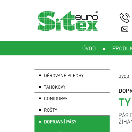
ÚVOD
PRODU
DĚROVANÉ PLECHY
ÚVOD
TAHOKOVY
DOPR
TY
CONIDUR®
ROŠTY
PÁS 
ŽÍHÁ
DOPRAVNÍ PÁSY