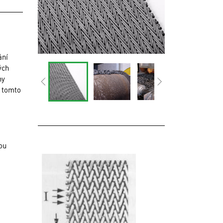
ání
ých
ny
v tomto
ou