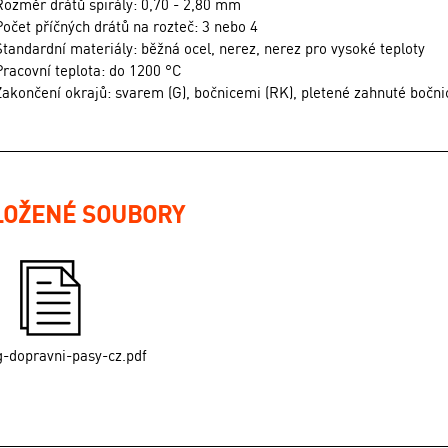
Rozměr drátů spirály: 0,70 - 2,80 mm
Počet příčných drátů na rozteč: 3 nebo 4
Standardní materiály: běžná ocel, nerez, nerez pro vysoké teploty
Pracovní teplota: do 1200 °C
Zakončení okrajů: svarem (G), bočnicemi (RK), pletené zahnuté bočni
LOŽENÉ SOUBORY
g-dopravni-pasy-cz.pdf