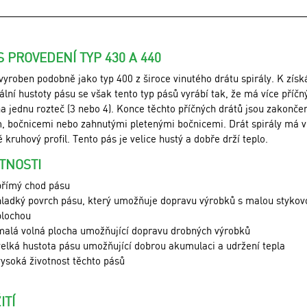
S PROVEDENÍ TYP 430 A 440
vyroben podobně jako typ 400 z široce vinutého drátu spirály. K získ
lní hustoty pásu se však tento typ pásů vyrábí tak, že má více příčn
na jednu rozteč (3 nebo 4). Konce těchto příčných drátů jsou zakonče
, bočnicemi nebo zahnutými pletenými bočnicemi. Drát spirály má 
 kruhový profil. Tento pás je velice hustý a dobře drží teplo.
TNOSTI
přímý chod pásu
hladký povrch pásu, který umožňuje dopravu výrobků s malou stykov
plochou
malá volná plocha umožňující dopravu drobných výrobků
velká hustota pásu umožňující dobrou akumulaci a udržení tepla
vysoká životnost těchto pásů
ITÍ