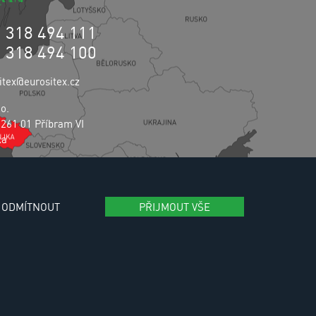
0 318 494 111
0 318 494 100
itex@eurositex.cz
.o.
 261 01 Příbram VI
ka
vání osobních údajů
ODMÍTNOUT
PŘIJMOUT VŠE
aming:
Reklalink s.r.o.