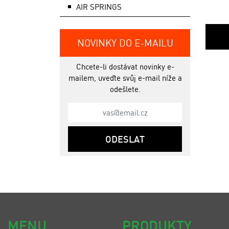
AIR SPRINGS
NOVINKY DO E-MAILU
Chcete-li dostávat novinky e-
mailem, uveďte svůj e-mail níže a
odešlete.
ODESLAT
MENU
PRODUKTY