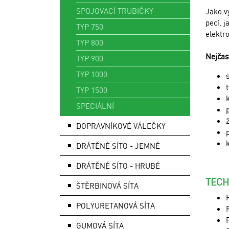
SPOJOVACÍ TRUBIČKY
Jako v
pecí, 
TYP 750
elektr
TYP 800
Nejčas
TYP 900
TYP 1000
TYP 1500
SPECIÁLNÍ
DOPRAVNÍKOVÉ VÁLEČKY
DRÁTĚNÉ SÍTO - JEMNÉ
DRÁTĚNÉ SÍTO - HRUBÉ
TECH
ŠTĚRBINOVÁ SÍTA
POLYURETANOVÁ SÍTA
GUMOVÁ SÍTA