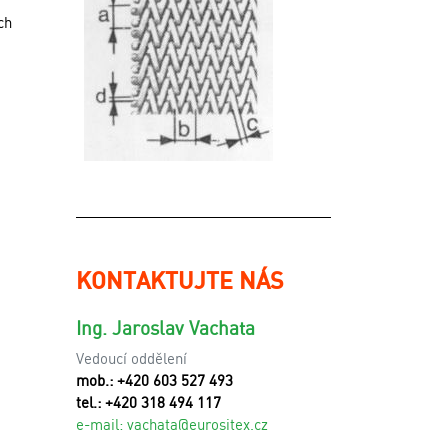
ch
KONTAKTUJTE NÁS
Ing. Jaroslav Vachata
Vedoucí oddělení
mob.: +420 603 527 493
tel.: +420 318 494 117
e-mail:
v
achata@eurositex.cz