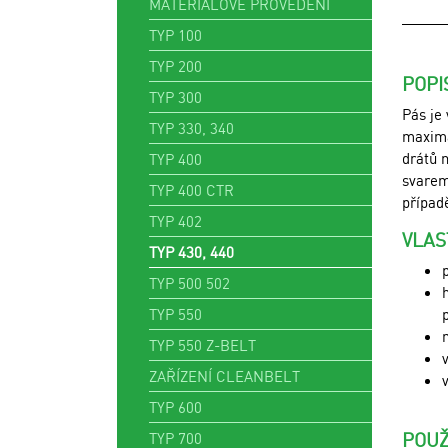
MATERIÁLOVÉ PROVEDENÍ
TYP 100
TYP 200
POPI
TYP 300
Pás je 
TYP 330, 340
maximá
drátů 
TYP 400
svarem
TYP 400 CTR
případě
TYP 402
VLAS
TYP 430, 440
TYP 500 502
TYP 550
TYP 550 Z-BELT
ZAŘÍZENÍ CLEANBELT
TYP 600
POUŽ
TYP 700