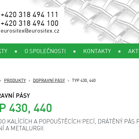
+420 318 494 111
+420 318 494 100
eurositex@eurositex.cz
KTY
O SPOLEČNOSTI
KONTAKTY
AKT
PRODUKTY
DOPRAVNÍ PÁSY
TYP 430, 440
AVNÍ PÁSY
P 430, 440
DO KALÍCÍCH A POPOUŠTĚCÍCH PECÍ, DRÁTĚNÝ PÁS 
NÍ A METALURGII.