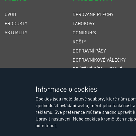
ÚVOD
DĚROVANÉ PLECHY
PRODUKTY
TAHOKOVY
AKTUALITY
CONIDUR®
ROŠTY
DOPRAVNÍ PÁSY
DOPRAVNÍKOVÉ VÁLEČKY
DRÁTĚNÉ SÍTO - JEMNÉ
DRÁTĚNÉ SÍTO - HRUBÉ
ŠTĚRBINOVÁ SÍTA
Informace o cookies
POLYURETANOVÁ SÍTA
Cookies jsou malé datové soubory, které nám pom
zjednodušit ovládání webu, měřit jeho funkčnost a 
GUMOVÁ SÍTA
reklamu. Své preference můžete snadno upravit k
Upravit nastavení. Nebo cookies kromě těch nejpo
odmítnout.
© Copyright 2026 Eu